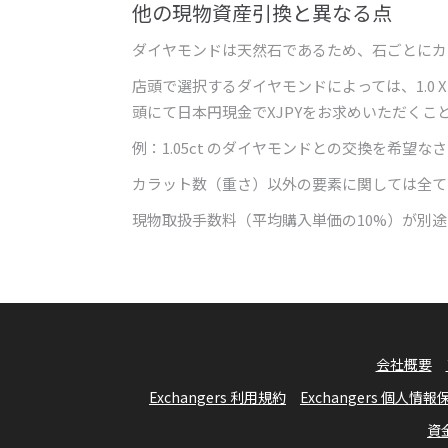
他の現物資産引換と異なる点
ダイヤモンドは天然石であるため、石ごとにカラッ
店頭で選択するダイヤモンドによっては、1.0 XD
頭にて日本円現金でXJPYをお求めいただくこ
例：1.05ct のダイヤモンドとの交換を希望なさる場合
カラット数（重さ）以外の要素に関しては全て
現物取扱手数料（平均購入単価の10%）が別
会社概要
Exchangers 利用規約
Exchangers 個人情
資