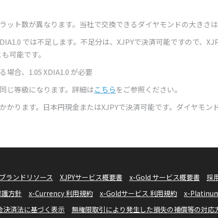
ト数が異なります。当社で交換できるダイヤモンドの大きさは、1.00
IA1.0 では不足します。不足分は、XJPYで決済可能ですので、XJP
とも可能です。
、1.05 XDIA1.0 が必要
同じ等級になります。詳細は
こちら
をご参照ください。
途かかります。日本円現金またはXJPYで決済可能です。ダイヤモン
ブランドリソース
XJPYサービス概要書
x-Gold サービス概要書
採
報保護方針
x-Currency 利用規約
x-Goldサービス 利用規約
x-Plati
金決済法に基づく表示
無権限取引により発生した損失の補償等の対応