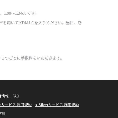
〜1.24ct です。
Yを用いて XDIA1.0 を入手ください。当日、店
ド１つごとに手数料をいただきます。
用情報
FAQ
numサービス 利用規約
x-Silverサービス 利用規約
方針