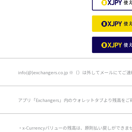
info(@)exchangers.co.jp ※（）は外してメールにて
アプリ「Exchangers」内のウォレットタブより残高を
・x-Currencyバリューの残高は、原則払い戻しができま