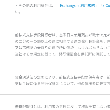
・その他の利用条件は、「
Exchangers 利用規約
」「
x-C
い。
前払式支払手段発行者は、基準日未使用残高が政令で定
の二分の一の額以上の額に相当する額の発行保証金を、
又は事務所の最寄りの供託所に供託しなければならない
当社はその規定に従って、発行保証金を供託所に供託し
資金決済法の定めにより、前払式支払手段の保有者は、
支払手段に係る発行保証金について、他の債権者に先立
無権限取引とは、利用者の意思に反して権限を有しない