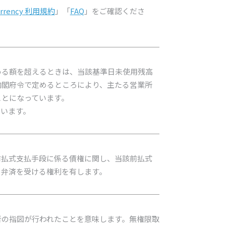
urrency 利用規約
」「
FAQ
」をご確認くださ
める額を超えるときは、当該基準日未使用残高
内閣府令で定めるところにより、主たる営業所
ことになっています。
ています。
前払式支払手段に係る債権に関し、当該前払式
ち弁済を受ける権利を有します。
者の指図が行われたことを意味します。無権限取