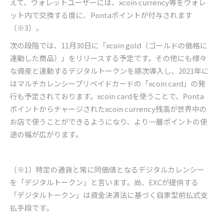
えて、ウォレットユーザーには、
xcoin currency
等をウォレ
ット内で交換する度に、
Ponta
ポイントが付与されます
（※
3
）。
次の段階では、
11
月
30
日に「
xcoin gold
（ゴールドの価格に
連動した商品）」をリリースする予定です。その他にも様々
な資産と連動するデジタルトークンを順次導入し、
2021
年に
はマルチカレンシープリペイドカードの「
xcoin card
」の発
行も予定されております。
xcoin card
を使うことで、
Ponta
ポイントからチャージされた
xcoin currency
残高が世界中の
お店で使うことができるようになり、より一層ポイントの使
途の幅が広がります。
（※
1
）特定の通貨と常に同価値となるデジタルカレンシー
を「デジタルトークン」と言います。尚、
EXC
が提供する
「デジタルトークン」は資金決済法に基づく自家型前払式支
払手段です。