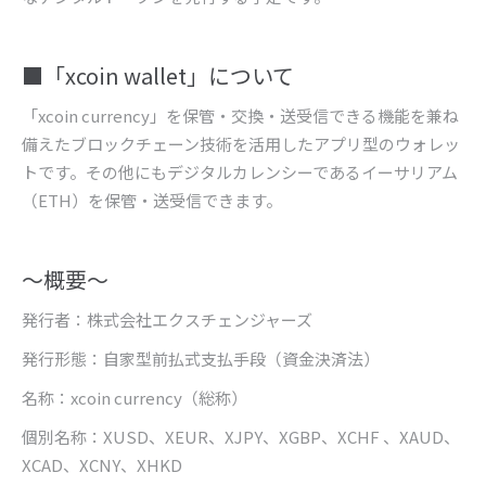
■
「
xcoin wallet
」について
「
xcoin currency
」を保管・交換・送受信できる機能を兼ね
備えたブロックチェーン技術を活用したアプリ型のウォレッ
トです。その他にもデジタルカレンシーであるイーサリアム
（
ETH
）を保管・送受信できます。
～概要～
発行者：株式会社エクスチェンジャーズ
発行形態：自家型前払式支払手段（資金決済法）
名称：
xcoin currency
（総称）
個別名称：
XUSD
、
XEUR
、
XJPY
、
XGBP
、
XCHF
、
XAUD
、
XCAD
、
XCNY
、
XHKD