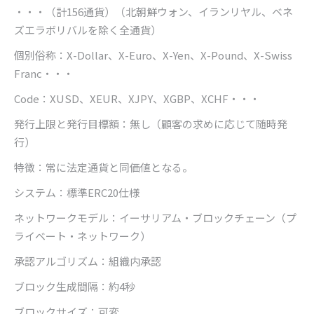
・・・（計
156
通貨）（北朝鮮ウォン、イランリヤル、ベネ
ズエラボリバルを除く全通貨）
個別俗称：
X-Dollar
、
X-Euro
、
X-Yen
、
X-Pound
、
X-Swiss
Franc
・・・
Code
：
XUSD
、
XEUR
、
XJPY
、
XGBP
、
XCHF
・・・
発行上限と発行目標額：無し（顧客の求めに応じて随時発
行）
特徴：常に法定通貨と同価値となる。
システム：標準
ERC20
仕様
ネットワークモデル：イーサリアム・ブロックチェーン（プ
ライベート・ネットワーク）
承認アルゴリズム：組織内承認
ブロック生成間隔：約
4
秒
ブロックサイズ：可変