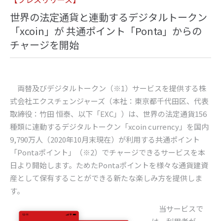
世界の法定通貨と連動するデジタルトークン
「xcoin」が 共通ポイント「Ponta」からの
チャージを開始
両替及びデジタルトークン（※
1
）サービスを提供する株
式会社エクスチェンジャーズ（本社：東京都千代田区、代表
取締役：竹田 恒泰、以下「
EXC
」）は、世界の法定通貨
156
種類に連動するデジタルトークン「
xcoin currency
」を国内
9,790
万人（
2020
年
10
月末現在）が利用する共通ポイント
「
Ponta
ポイント」（※
2
）でチャージできるサービスを本
日より開始します。ためた
Ponta
ポイントを様々な通貨建資
産として保有することができる新たな楽しみ方を提供しま
す。
当サービスで