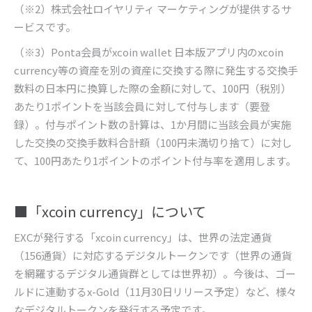
（※
2
）株式会社ロイヤリティ マーケティングが提供するサ
ービスです。
（※
3
）
Ponta
会員が
xcoin wallet
日本版アプリ内の
xcoin
currency
等の資産を別の資産に交換する際に発生する交換手
数料の日本円に換算した際の金額に対して、
100
円（税別）
あたり
1
ポイントを当該会員に対して付与します（要登
録）。付与ポイント数の計算は、
1
か月間に当該会員が実施
した交換の交換手数料合計額（
100
円未満切り捨て）に対し
て、
100
円あたり
1
ポイントのポイント付与率を適用します。
■
「
xcoin currency
」について
EXC
が発行する「
xcoin currency
」は、世界の法定通貨
（
156
通貨）に対応するデジタルトークンです（世界の通貨
を網羅するデジタル通貨群としては世界初）。今後は、ゴー
ルドに連動する
x-Gold
（
11
月
30
日リリース予定）など、様々
なデジタルトークンを発行する予定です。