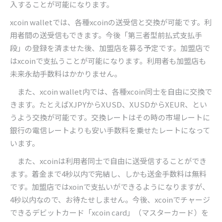
入することが可能になります。
xcoin wallet
では、各種
xcoin
の送受信と交換が可能です。利
用者間の送受信もできます。今後「第三者型前払式支払手
段」の登録を済ませた後、加盟店を募る予定です。加盟店で
は
xcoin
で支払うことが可能になります。利用者も加盟店も
未来永劫手数料はかかりません。
また、
xcoin wallet
内では、各種
xcoin
同士を自由に交換で
きます。たとえば
XJPY
から
XUSD
、
XUSD
から
XEUR
、とい
うよう交換が可能です。交換レートはその時の市場レートに
銀行の電信レートよりも安い手数料を乗せたレートになって
います。
また、
xcoin
は利用者同士で自由に送受信することができ
ます。着金まで
4
秒以内で完結し、しかも送金手数料は無料
です。加盟店では
xoin
で支払いができるようになりますが、
4
秒以内なので、お待たせしません。今後、
xcoin
でチャージ
できるデビットカード「
xcoin card
」（マスターカード）を