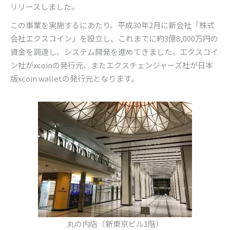
リリースしました。
この事業を実施するにあたり、平成
30
年
2
月に新会社「株式
会社エクスコイン」を設立し、これまでに約
3
億
8,000
万円の
資金を調達し、システム開発を進めてきました。エクスコイ
ン社が
xcoin
の発行元、またエクスチェンジャーズ社が日本
版
xcoin wallet
の発行元となります。
丸の内店（新東京ビル1階）