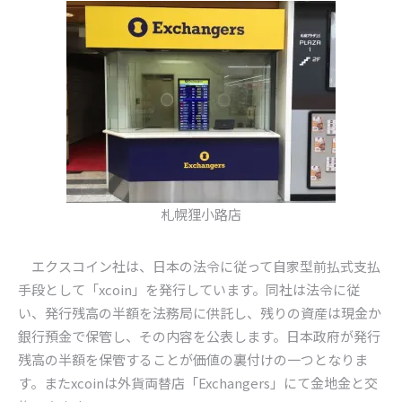
札幌狸小路店
エクスコイン社は、日本の法令に従って自家型前払式支払
手段として「
xcoin
」を発行しています。同社は法令に従
い、発行残高の半額を法務局に供託し、残りの資産は現金か
銀行預金で保管し、その内容を公表します。日本政府が発行
残高の半額を保管することが価値の裏付けの一つとなりま
す。また
xcoin
は外貨両替店「
Exchangers
」にて金地金と交