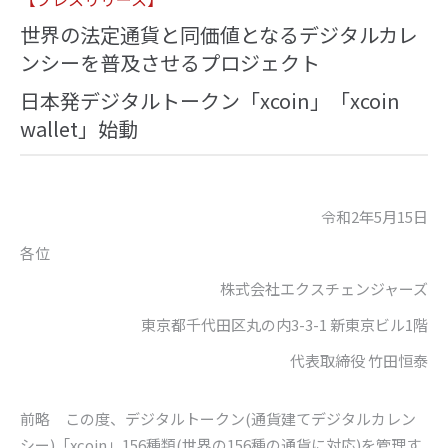
世界の法定通貨と同価値となるデジタルカレ
ンシーを普及させるプロジェクト
日本発デジタルトークン「xcoin」「xcoin
wallet」始動
令和
2
年
5
月
15
日
各位
株式会社エクスチェンジャーズ
東京都千代田区丸の内
3-3-1
新東京ビル
1
階
代表取締役
竹田恒泰
前略 この度、デジタルトークン(通貨建てデジタルカレン
シー)「xcoin」156種類(世界の156種の通貨に対応)を管理す