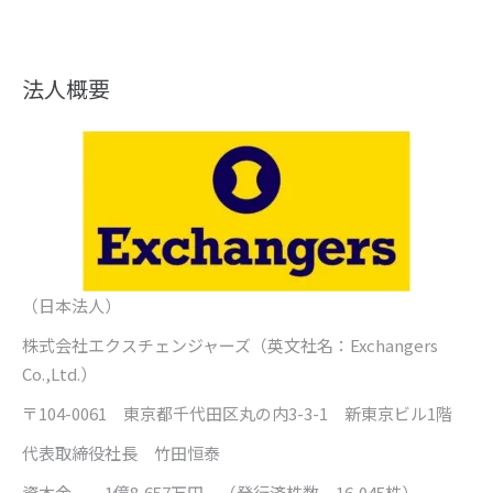
法人概要
（日本法人）
株式会社エクスチェンジャーズ
（英文社名：
Exchangers
Co.,Ltd.
）
〒
104-0061
東京都千代田区丸の内
3-3-1
新東京ビル
1
階
代表取締役社長 竹田恒泰
資本金
1
億
8,657
万円 （発行済株数
16,045
株）