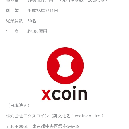
創 業 平成
28
年
7
月
1
日
従業員数
50
名
年 商 約
100
億円
（日本法人）
株式会社エクスコイン
（英文社名：
xcoin co., ltd.
）
〒
104-0061
東京都中央区銀座
5-9-19