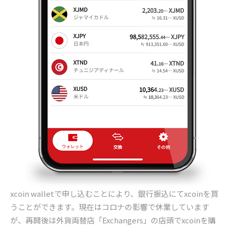
xcoin wallet
で申し込むことにより、銀行振込にて
xcoin
を買
うことができます。現在はコロナの影響で休業しています
が、再開後は外貨両替店「
Exchangers
」の店頭で
xcoin
を購