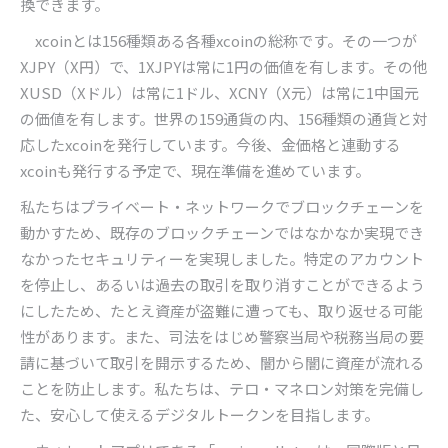
換できます。
xcoin
とは
156
種類ある各種
xcoin
の総称です。その一つが
XJPY
（
X
円）で、
1XJPY
は常に
1
円の価値を有します。その他
XUSD
（
X
ドル）は常に
1
ドル、
XCNY
（
X
元）は常に
1
中国元
の価値を有します。世界の
159
通貨の内、
156
種類の通貨と対
応した
xcoin
を発行しています。今後、金価格と連動する
xcoin
も発行する予定で、現在準備を進めています。
私たちはプライベート・ネットワークでブロックチェーンを
動かすため、既存のブロックチェーンではなかなか実現でき
なかったセキュリティーを実現しました。特定のアカウント
を停止し、あるいは過去の取引を取り消すことができるよう
にしたため、たとえ資産が盗難に遭っても、取り返せる可能
性があります。また、司法をはじめ警察当局や税務当局の要
請に基づいて取引を開示するため、闇から闇に資産が流れる
ことを防止します。私たちは、テロ・マネロン対策を完備し
た、安心して使えるデジタルトークンを目指します。