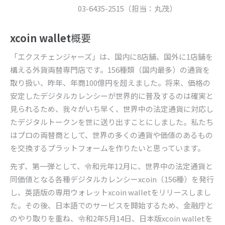
03-6435-2515
（担当：丸茂）
xcoin wallet
概要
「エクスチェンジャーズ」は、国内に
8
店舗、国外に
1
店舗を
構える外貨両替専門店です。
156
種類（国内最多）の通貨を
取り扱い、昨年、年商
100
億円を超えました。将来、価格の
安定したデジタルカレンシーが世界的に普及するのは確実と
見られるため、我々がいち早く、世界中の法定通貨に対応し
たデジタルトークンを世に送り出すことにしました。私たち
はプロの両替商として、世界の多くの通貨や価値のあるもの
を交換するプラットフォームを作りたいと思っています。
先ず、第一弾として、令和元年
12
月に、世界中の法定通貨と
同価値となる各種デジタルカレンシー
xcoin
（
156
種）を発行
し、英語版の専用ウォレット
xcoin wallet
をリリースしまし
た。その後、日本語でのサービスを開始するため、金融庁と
のやり取りを重ね、令和
2
年
5
月
14
日、日本版
xcoin wallet
を